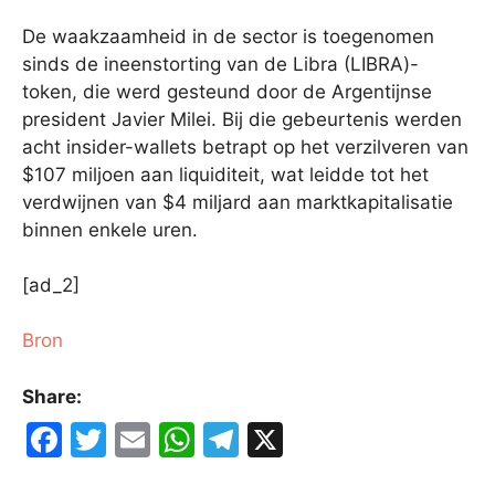
De waakzaamheid in de sector is toegenomen
sinds de ineenstorting van de Libra (LIBRA)-
token, die werd gesteund door de Argentijnse
president Javier Milei. Bij die gebeurtenis werden
acht insider-wallets betrapt op het verzilveren van
$107 miljoen aan liquiditeit, wat leidde tot het
verdwijnen van $4 miljard aan marktkapitalisatie
binnen enkele uren.
[ad_2]
Bron
Share:
F
T
E
W
T
X
a
w
m
h
el