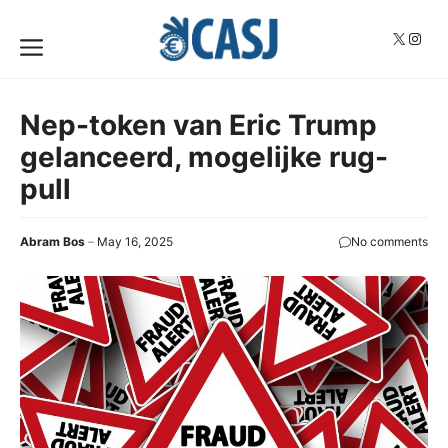
Skip
to
X
Insta
Menu
content
Nep-token van Eric Trump
gelanceerd, mogelijke rug-
pull
Abram Bos
May 16, 2025
No comments