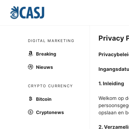
Skip
to
content
Privacy 
DIGITAL MARKETING
Breaking
Privacybele
Nieuws
Ingangsdat
1. Inleiding
CRYPTO CURRENCY
Welkom op de
Bitcoin
persoonsgege
Cryptonews
opslaan en b
2. Verzamel