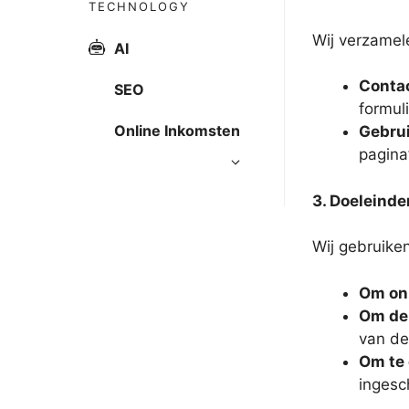
TECHNOLOGY
Wij verzame
AI
Contac
SEO
formul
Online Inkomsten
Gebru
pagina’
3. Doeleind
Wij gebruike
Om onz
Om de 
van de
Om te
ingesc