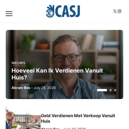
Skip
to
X
Insta
Menu
content
NIEUWS
Hoeveel Kan Ik Verdienen Vanuit
Huis?
Abram Bos
July 28, 2026
Geld Verdienen Met Verkoop Vanuit
Huis