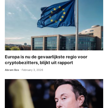
k
Europa is nu de gevaarlijkste regio voor
cryptobezitters, blijkt uit rapport
Abram Bos
February 3, 2026