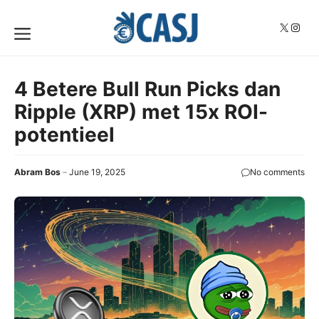
Skip
to
X
Insta
Menu
content
4 Betere Bull Run Picks dan
Ripple (XRP) met 15x ROI-
potentieel
Abram Bos
June 19, 2025
No comments