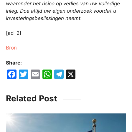
waaronder het risico op verlies van uw volledige
inleg. Doe altijd uw eigen onderzoek voordat u
investeringsbeslissingen neemt.
[ad_2]
Bron
Share:
F
T
E
W
T
X
a
w
m
h
el
c
itt
ai
at
e
Related Post
e
er
l
s
gr
b
A
a
o
p
m
o
p