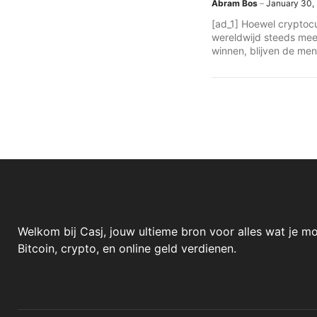
Abram Bos
January 30,
[ad_1] Hoewel cryptoc
wereldwijd steeds meer
winnen, blijven de me
verdeeld. Waar de ene 
Welkom bij Casj, jouw ultieme bron voor alles wat je m
Bitcoin, crypto, en online geld verdienen.