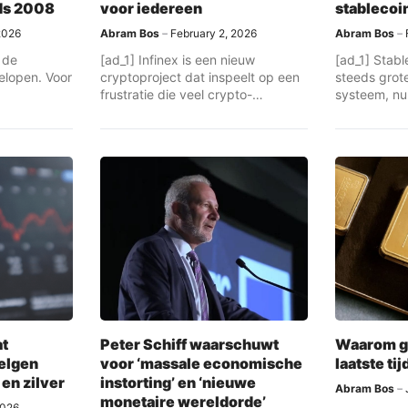
ds 2008
voor iedereen
stablecoi
2026
Abram Bos
February 2, 2026
Abram Bos
p de
[ad_1] Infinex is een nieuw
[ad_1] Stab
elopen. Voor
cryptoproject dat inspeelt op een
steeds grote
frustratie die veel crypto-
systeem, nu
investeerders herkennen. ...
toezichthoud
at
Peter Schiff waarschuwt
Waarom go
elgen
voor ‘massale economische
laatste ti
 en zilver
instorting’ en ‘nieuwe
Abram Bos
monetaire wereldorde’
2026