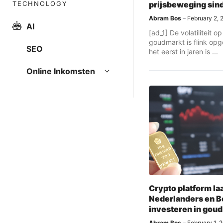
TECHNOLOGY
prijsbeweging sin
Abram Bos
February 2, 
AI
[ad_1] De volatiliteit o
goudmarkt is flink opg
SEO
het eerst in jaren is ...
Online Inkomsten
Crypto platform la
Nederlanders en B
investeren in goud
Abram Bos
February 1, 