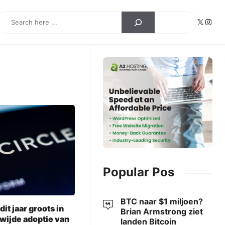
earch
X
Insta
Popular Pos
BTC naar $1 miljoen?
dit jaar groots in
Brian Armstrong ziet
wijde adoptie van
landen Bitcoin