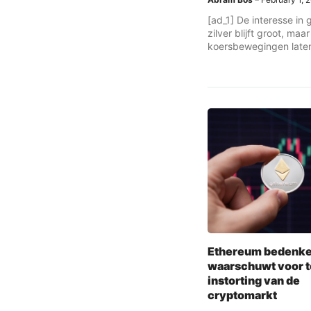
[ad_1] De interesse in
zilver blijft groot, maa
koersbewegingen laten 
Ethereum bedenke
waarschuwt voor t
instorting van de
cryptomarkt