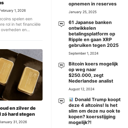
ns
opnemen in reserves
February 1, 2026
January 25, 2025
lecoins spelen een
61 Japanse banken
re rol in het financiële
ontwikkelen
 overheden en
betalingsplatform op
ers ...
Ripple en gaan XRP
gebruiken tegen 2025
September 1, 2024
Bitcoin koers mogelijk
op weg naar
$250.000, zegt
Nederlandse analist
August 12, 2024
Donald Trump koopt
deze 4 altcoins! Is het
ud en zilver de
slim om deze nu ook te
jd zó hard stegen
kopen? koersstijging
mogelijk?!
January 31, 2026