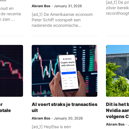
[ad_1] De p
Abram Bos
January 31, 2026
zilver bere
 goud en
recordhoogte
r de recente
[ad_1] De Amerikaanse econoom
...
zien ...
Peter Schiff voorspelt een
naderende economische
catastrofe. Volgens hem wijzen de
...
r
AI voert straks je transacties
Dit is he
otale
uit
Nvidia aa
volgens 
Abram Bos
January 30, 2026
Abram Bos
[ad_1] HeyElsa is een