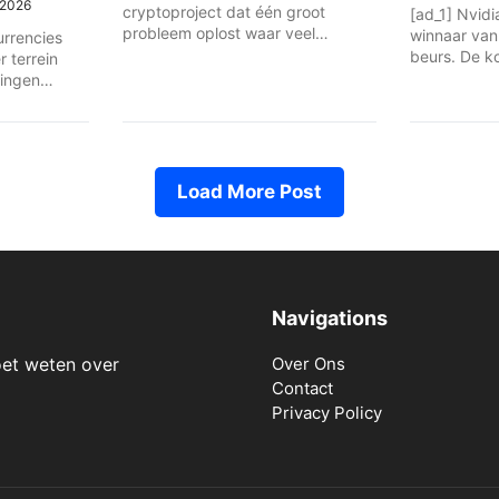
 2026
cryptoproject dat één groot
[ad_1] Nvidi
probleem oplost waar veel
winnaar van
urrencies
investeerders tegenaan lopen: ...
beurs. De ko
 terrein
ningen
...
Load More Post
Navigations
oet weten over
Over Ons
Contact
Privacy Policy