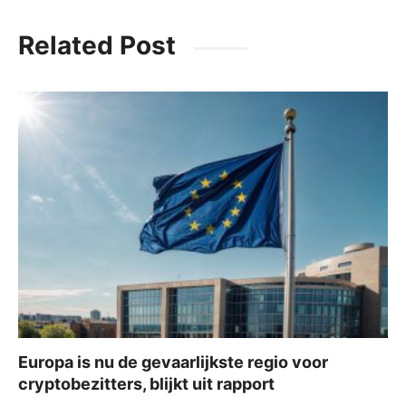
c
itt
ai
at
e
Related Post
e
er
l
s
gr
b
A
a
o
p
m
o
p
k
Europa is nu de gevaarlijkste regio voor
cryptobezitters, blijkt uit rapport