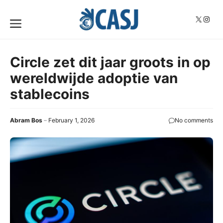
Skip
to
X
Insta
Menu
content
Circle zet dit jaar groots in op
wereldwijde adoptie van
stablecoins
Abram Bos
February 1, 2026
No comments