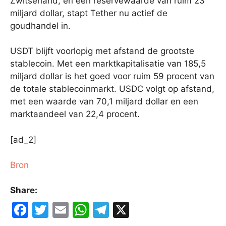
Zwitserland, en een reservewaarde van ruim 23
miljard dollar, stapt Tether nu actief de
goudhandel in.
USDT blijft voorlopig met afstand de grootste
stablecoin. Met een marktkapitalisatie van 185,5
miljard dollar is het goed voor ruim 59 procent van
de totale stablecoinmarkt. USDC volgt op afstand,
met een waarde van 70,1 miljard dollar en een
marktaandeel van 22,4 procent.
[ad_2]
Bron
Share:
F
T
E
W
T
X
a
w
m
h
el