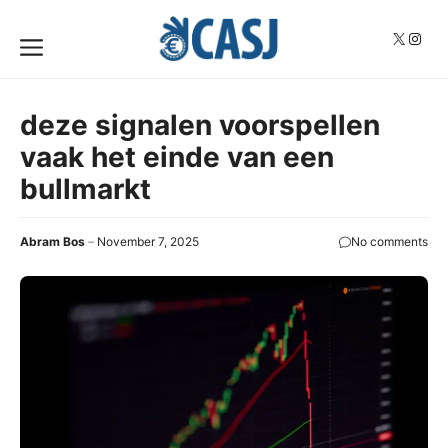
Skip
to
X
Insta
Menu
content
deze signalen voorspellen
vaak het einde van een
bullmarkt
Abram Bos
November 7, 2025
No comments