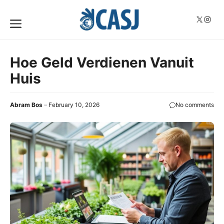
Skip
to
X
Insta
Menu
content
Hoe Geld Verdienen Vanuit
Huis
Abram Bos
February 10, 2026
No comments