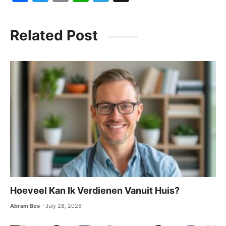
a
w
m
h
el
c
itt
ai
at
e
Related Post
e
er
l
s
gr
b
A
a
o
p
m
o
p
k
Hoeveel Kan Ik Verdienen Vanuit Huis?
Abram Bos
July 28, 2026