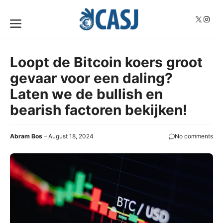
Skip
to
X
Insta
Menu
content
Loopt de Bitcoin koers groot
gevaar voor een daling?
Laten we de bullish en
bearish factoren bekijken!
Abram Bos
August 18, 2024
No comments