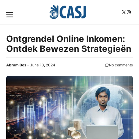
Skip
to
X
Insta
Menu
content
Ontgrendel Online Inkomen:
Ontdek Bewezen Strategieën
Abram Bos
June 13, 2024
No comments